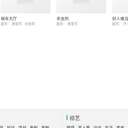
候车大厅
杀虫剂
好人难
嘉宾：
唐鉴军
孙丽荣
嘉宾：
唐鉴军
嘉宾：
齐
综艺
装
抗日
谍战
泰剧
美剧
情感
真人秀
访谈
生活
美食