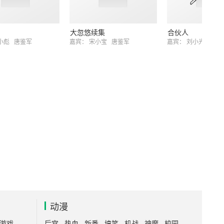
当
大忽悠续集
合伙人
小彪
唐鉴军
嘉宾：
宋小宝
唐鉴军
嘉宾：
刘小光
唐鉴
动漫
游戏
后宫
热血
新番
搞笑
机战
神魔
校园