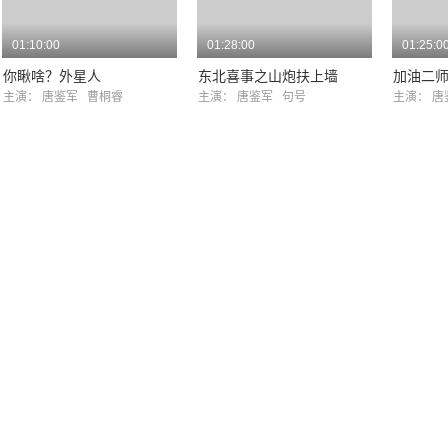
01:10:00
01:28:00
01:25:0
你瞅啥？外星人
东北喜事之山炮扶上墙
加油二
主演：
唐鉴军
曹桐睿
主演：
唐鉴军
句号
主演：
唐