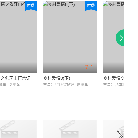
付费
付费
7.1
情之象牙山行善记
乡村爱情8(下)
乡村爱情变奏曲
鉴军
刘小光
主演：
毕畅'贺树峰
唐鉴军
主演：
赵本山
刘小