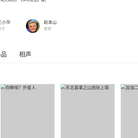
《马大帅Ⅲ》《乡村名流》等。
王小华
赵本山
妻子
老师
小品
相声