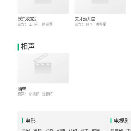
欢乐农家2
天才幼儿园
嘉宾：
王小利
唐鉴军
嘉宾：
胖丫
唐鉴军
相声
隔壁
嘉宾：
小沈阳
沈春阳
电影
电视剧
喜剧
爱情
动作
恐怖
科幻
欧美
韩国
偶像剧
古