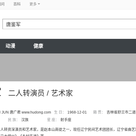
问问
百科
更多
动漫
健康
军
二人转演员 / 艺术家
N JUN 唐广君 www.hudong.com
生 日：
1968-12-01
籍 贯：
吉林省舒兰市二道
民 族：
汉族
星 座：
射手座
人转资深演员和艺术家，是赵本山高徒之一，现任辽宁民间艺术团团长，辽宁省曲艺家