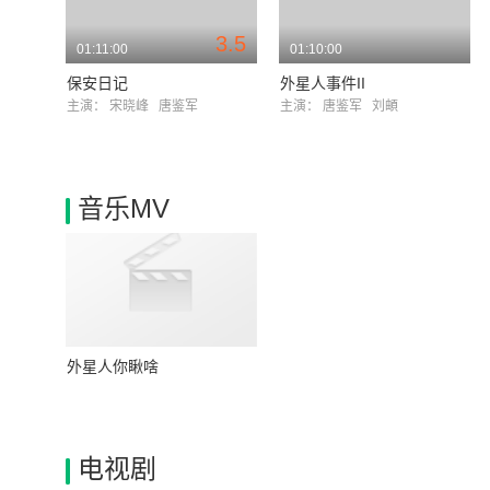
3.5
01:11:00
01:10:00
保安日记
外星人事件II
主演：
宋晓峰
唐鉴军
主演：
唐鉴军
刘頔
音乐MV
外星人你瞅啥
电视剧