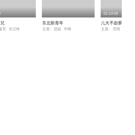
0
01:14:00
师兄
东北新青年
儿大不由爹
鉴军
巩汉林
主演：
田娃
毕畅
主演：
范明
周晓