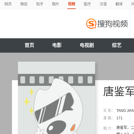
网页
微信
知乎
图片
视频
医疗
汉语
翻译
首页
电影
电视剧
综艺
唐鉴
又 名：
TANG JIA
身 高：
171
唐鉴军，二
简 介：