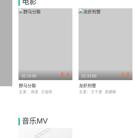
电影
6.4
4.8
02:10:00
01:33:00
野马分鬃
龙虾刑警
主演：
周游
王瑞琪
主演：
王千源
袁姗姗
音乐MV