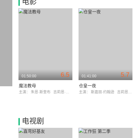
电影
6.5
5.7
01:50:00
01:41:00
魔法教母
仓皇一夜
主演：
朱恩·斯奎布
吉莉恩·贝尔
主演：
斯嘉丽·约翰逊
吉莉恩·贝尔
电视剧