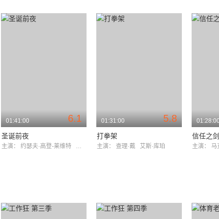
6.1
5.8
01:41:00
01:31:00
01:28:0
圣诞前夜
打拳架
信任之
主演：
约瑟夫·高登-莱维特
塞斯·罗根
主演：
查理·戴
艾斯·库珀
主演：
马