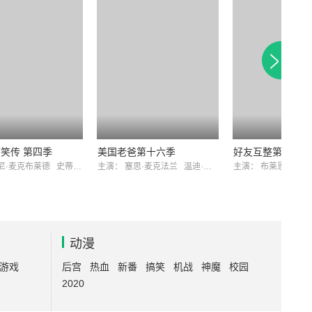
笑传 第四季
美国老爸第十六季
好友互整第九季
尼·麦克布莱德
史蒂夫·李特
主演：
塞思·麦克法兰
温迪·夏尔
主演：
布莱恩·奎恩
动漫
游戏
后宫
热血
新番
搞笑
机战
神魔
校园
2020