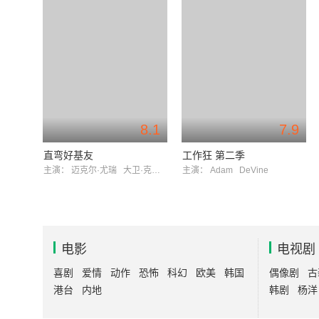
8.1
7.9
直弯好基友
工作狂 第二季
主演：
迈克尔·尤瑞
大卫·克朗姆霍茨
主演：
Adam
DeVine
电影
电视剧
喜剧
爱情
动作
恐怖
科幻
欧美
韩国
偶像剧
古
港台
内地
韩剧
杨洋