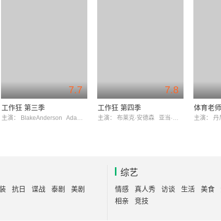
7.7
7.8
工作狂 第三季
工作狂 第四季
体育老师
主演：
BlakeAnderson
AdamDeVine
主演：
布莱克·安德森
亚当·德维尼
主演：
丹
综艺
装
抗日
谍战
泰剧
美剧
情感
真人秀
访谈
生活
美食
相亲
竞技