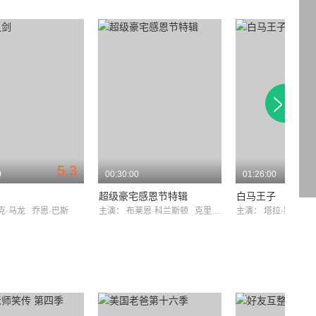
5.3
0
00:30:00
01:26:00
剑
超级豪宅感恩节特辑
白马王子
克·马龙
乔恩·巴斯
主演：
布莱恩·科兰斯顿
克里斯·派恩
主演：
塔拉·斯特朗