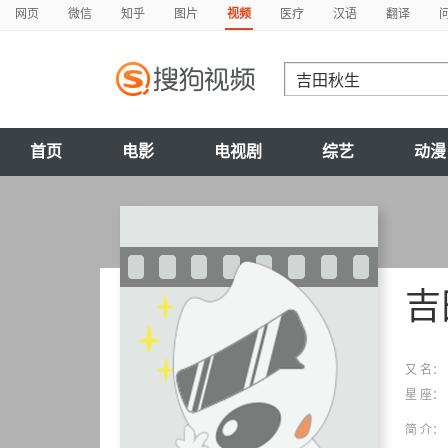
网页
微信
知乎
图片
视频
医疗
汉语
翻译
首页
电影
电视剧
综艺
动漫
吉
又 名：
星 座：
简 介：