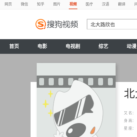
网页
微信
知乎
图片
视频
医疗
汉语
翻译
首页
电影
电视剧
综艺
动漫
北
又 名：
身 高：
星 座：