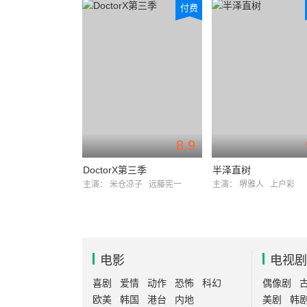
付费
8.9
DoctorX第三季
半泽直树
主演：
米仓凉子
远藤宪一
主演：
堺雅人
上户彩
电影
电视剧
喜剧
爱情
动作
恐怖
科幻
偶像剧
欧美
韩国
港台
内地
美剧
韩