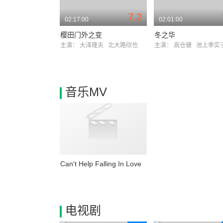
7.2
02:17:00
02:01:00
樱田门外之变
冬之华
主演：
大泽隆夫
北大路欣也
主演：
高仓健
池上季实
音乐MV
Can't Help Falling In Love
电视剧