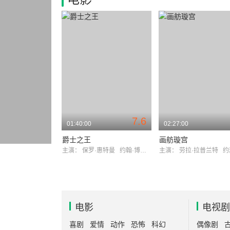
7.6
01:40:00
02:27:00
爵士之王
画舫璇宫
主演：
保罗·惠特曼
约翰·博尔斯
主演：
劳拉·拉普兰特
约瑟夫
电影
电视剧
喜剧
爱情
动作
恐怖
科幻
偶像剧