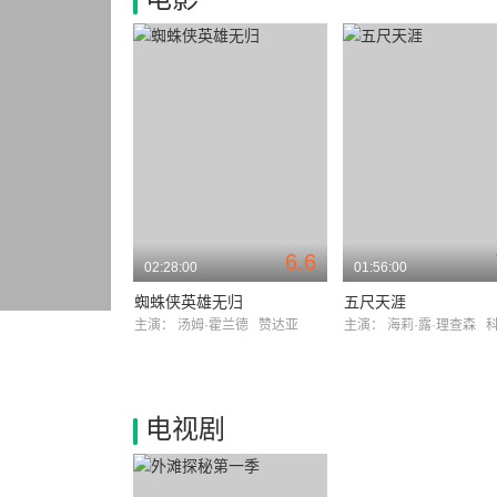
6.6
02:28:00
01:56:00
蜘蛛侠英雄无归
五尺天涯
主演：
汤姆·霍兰德
赞达亚
主演：
海莉·露·理查森
科尔
电视剧