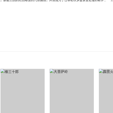
，那是11回的红白歌会的代表曲目，并且成为了日本初次多重录音处理的歌手...