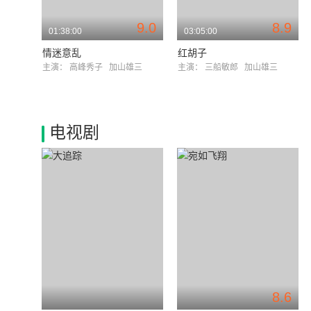
9.0
8.9
01:38:00
03:05:00
情迷意乱
红胡子
主演：
高峰秀子
加山雄三
主演：
三船敏郎
加山雄三
电视剧
8.6