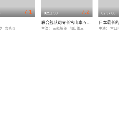
7.1
7.2
0
02:11:00
02:37:00
联合舰队司令长官山本五十六
日本最长的一天
成龙
袁咏仪
主演：
三船敏郎
加山雄三
主演：
宫口精二
户