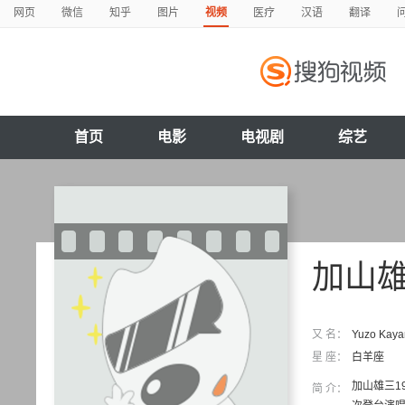
网页
微信
知乎
图片
视频
医疗
汉语
翻译
首页
电影
电视剧
综艺
加山
又 名：
Yuzo Kay
星 座：
白羊座
加山雄三1
简 介：