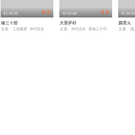
8.8
8.6
01:36:00
02:00:00
01:50:0
椿三十郎
大菩萨岭
霹雳火
主演：
三船敏郎
仲代达矢
主演：
仲代达矢
新珠三千代
主演：