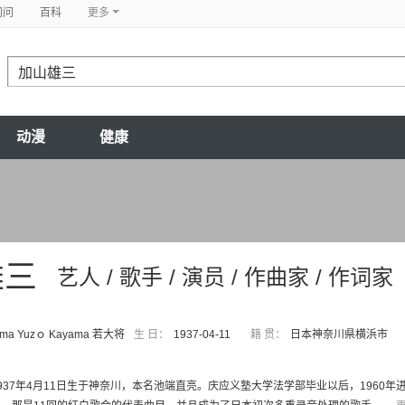
问问
百科
更多
动漫
健康
雄三
艺人 / 歌手 / 演员 / 作曲家 / 作词家
ama Yuzｏ Kayama 若大将
生 日：
1937-04-11
籍 贯：
日本神奈川県横浜市
937年4月11日生于神奈川，本名池端直亮。庆应义塾大学法学部毕业以后，1960年