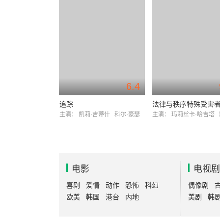
6.4
追踪
主演：
凯莉·吉蒂什
科尔·豪瑟
主演：
玛莉丝卡·哈吉塔
电影
电视剧
喜剧
爱情
动作
恐怖
科幻
偶像剧
欧美
韩国
港台
内地
美剧
韩