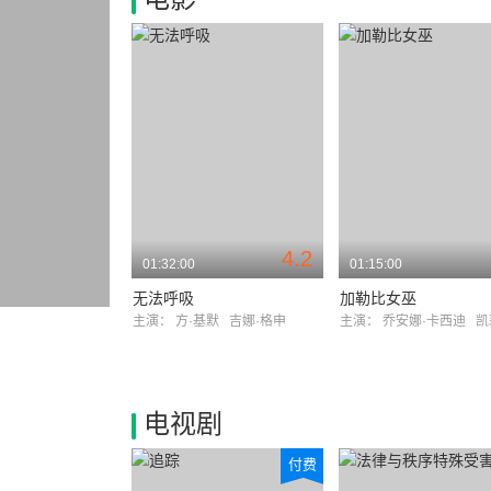
4.2
01:32:00
01:15:00
无法呼吸
加勒比女巫
主演：
方·基默
吉娜·格申
主演：
乔安娜·卡西迪
凯莉·
电视剧
付费