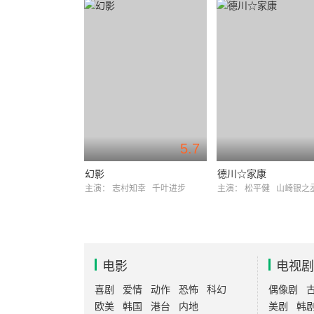
5.7
幻影
德川☆家康
主演：
志村知幸
千叶进步
主演：
松平健
山崎银之
电影
电视剧
喜剧
爱情
动作
恐怖
科幻
偶像剧
欧美
韩国
港台
内地
美剧
韩