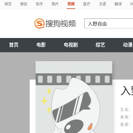
网页
微信
知乎
图片
视频
医疗
汉语
翻译
首页
电影
电视剧
综艺
动漫
入
又 名：
身 高：
星 座：