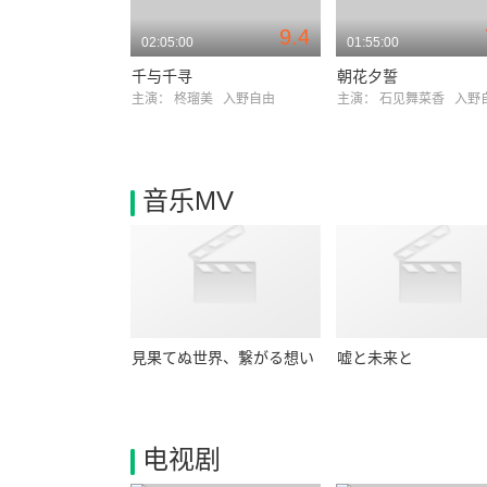
9.4
02:05:00
01:55:00
千与千寻
朝花夕誓
主演：
柊瑠美
入野自由
主演：
石见舞菜香
入野
音乐MV
見果てぬ世界、繋がる想い
嘘と未来と
电视剧