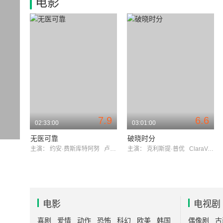
电影
7.9
6.6
02:33:00
03:01:00
无医可靠
破晓时分
主演：
约安·费斯库特阿努
卢米妮察·盖奥尔吉乌
主演：
克利斯提·普优
ClaraVoda
电影
电视剧
喜剧
爱情
动作
恐怖
科幻
欧美
韩国
偶像剧
古