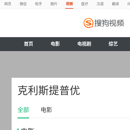
网页
微信
知乎
图片
视频
医疗
汉语
翻译
首页
电影
电视剧
综艺
克利斯提普优
全部
电影