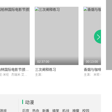
02:37:00
00:13:00
第70届柏林国际电影节颁奖典礼
三次阐释练习
香烟与咖啡
伦·米伦
杰瑞米·艾恩斯
主演：
主演：
米密·布勒内
动漫
游戏
后宫
热血
新番
搞笑
机战
神魔
校园