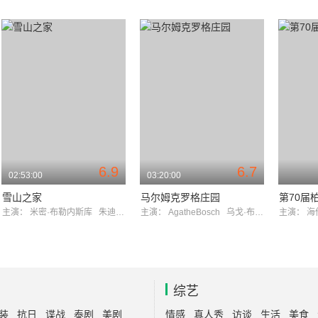
6.9
6.7
02:53:00
03:20:00
雪山之家
马尔姆克罗格庄园
主演：
米密·布勒内斯库
朱迪思·斯泰特
主演：
AgatheBosch
乌戈·布罗塞特
主演：
海
综艺
装
抗日
谍战
泰剧
美剧
情感
真人秀
访谈
生活
美食