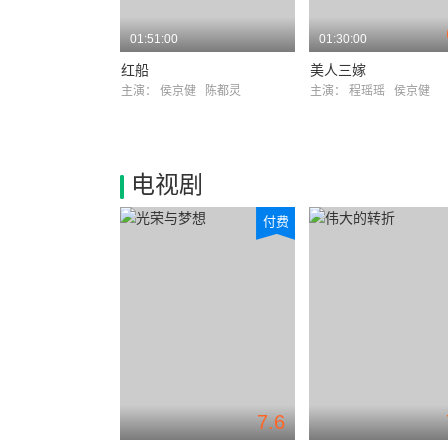
01:51:00
01:30:00
红船
美人三嫁
主演：
侯京健
陈都灵
主演：
程瑶瑶
侯京健
电视剧
付费
7.6