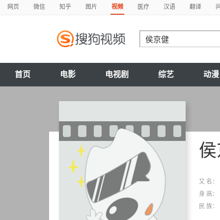
网页
微信
知乎
图片
视频
医疗
汉语
翻译
首页
电影
电视剧
综艺
动漫
侯
又 名：
身 高：
民 族：