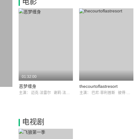
电影
01:32:00
恶梦缠身
thecourtoflastresort
主演：
迈克·法雷尔
谢莉·法芭勒斯
主演：
巴尼·菲利普斯
彼得·马马科斯
电视剧