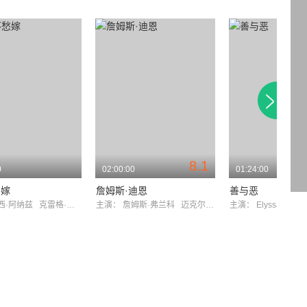
8.1
0
02:00:00
01:24:00
愁嫁
詹姆斯·迪恩
善与恶
西·阿纳兹
克雷格·沃森
主演：
詹姆斯·弗兰科
迈克尔·莫里亚蒂
主演：
ElyssaDava