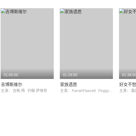
01:00:00
01:29:00
01:38:0
吉博斯维尔
家族遗愿
好女不
主演：
吉格·杨
约翰·萨维奇
主演：
FarrahFawcett
PeggyMcCay
主演：
露