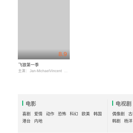
8.9
飞狼第一季
主演：
Jan-MichaelVincent
AlexCord
电影
电视剧
喜剧
爱情
动作
恐怖
科幻
欧美
韩国
偶像剧
古
港台
内地
韩剧
杨洋