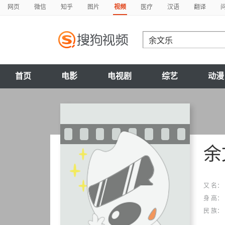
网页
微信
知乎
图片
视频
医疗
汉语
翻译
首页
电影
电视剧
综艺
动漫
余
又 名：
身 高：
民 族：