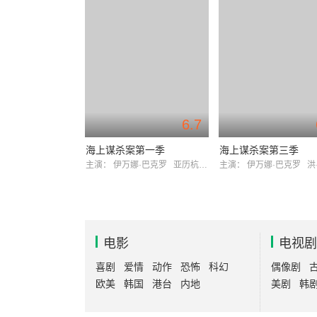
6.7
海上谋杀案第一季
海上谋杀案第三季
主演：
伊万娜·巴克罗
亚历杭德拉·奥涅瓦
主演：
伊万娜·巴克罗
洪·科
电影
电视剧
喜剧
爱情
动作
恐怖
科幻
偶像剧
欧美
韩国
港台
内地
美剧
韩