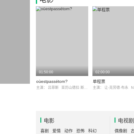
01:50:00
02:00:00
oùestpassétom?
单程票
主演：
吕菲斯
亚历山德拉·斯图尔特
主演：
让-克劳德·布永
Nic
电影
电视剧
喜剧
爱情
动作
恐怖
科幻
偶像剧