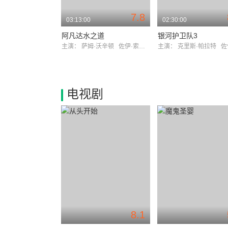
7.8
03:13:00
02:30:00
阿凡达水之道
银河护卫队3
主演：
萨姆·沃辛顿
佐伊·索尔达娜
主演：
克里斯·帕拉特
佐伊·
电视剧
8.1