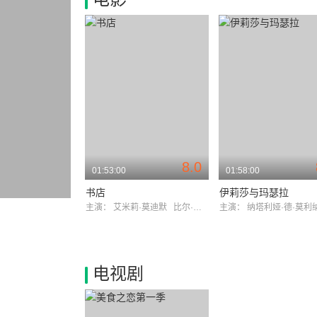
8.0
01:53:00
01:58:00
书店
伊莉莎与玛瑟拉
主演：
艾米莉·莫迪默
比尔·奈伊
主演：
纳塔利娅·德·莫
电视剧