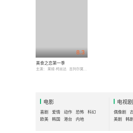
8.3
美食之恋第一季
主演：
莱娅·柯丝达
吉列尔莫·普宁
电影
电视剧
喜剧
爱情
动作
恐怖
科幻
偶像剧
欧美
韩国
港台
内地
美剧
韩