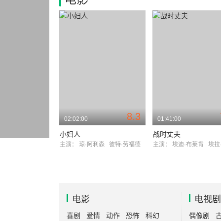
8.3
02:02:00
01:41:00
小妇人
战时丈夫
主演：
琼·阿利森
彼特·劳福德
主演：
埃迪·布莱肯
埃拉·
电影
电视剧
喜剧
爱情
动作
恐怖
科幻
偶像剧