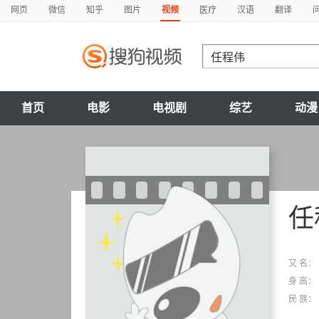
网页
微信
知乎
图片
视频
医疗
汉语
翻译
首页
电影
电视剧
综艺
动漫
任
又 名：
身 高：
民 族：