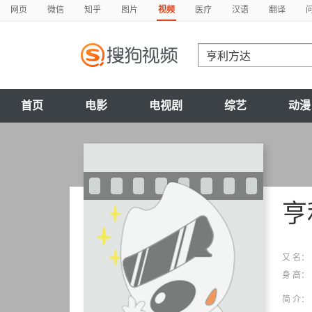
网页
微信
知乎
图片
视频
医疗
汉语
翻译
首页
电影
电视剧
综艺
动漫
亨
又 名：
身 高：
简 介：