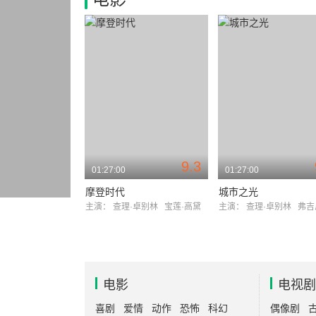
9.3
01:27:00
01:27:00
摩登时代
城市之光
主演：
查理·卓别林
宝莲·高黛
主演：
查理·卓别林
弗吉尼亚
电影
电视剧
喜剧
爱情
动作
恐怖
科幻
偶像剧