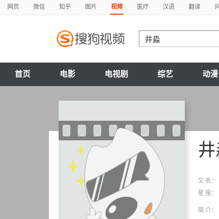
网页
微信
知乎
图片
视频
医疗
汉语
翻译
首页
电影
电视剧
综艺
动漫
井
又 名：
星 座：
简 介：