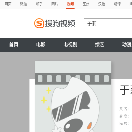
网页
微信
知乎
图片
视频
医疗
汉语
翻译
首页
电影
电视剧
综艺
动漫
于
又 名：
身 高：
民 族：