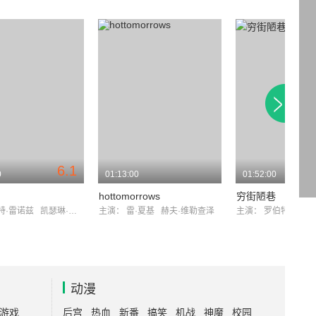
6.1
0
01:13:00
01:52:00
hottomorrows
穷街陋巷
特·雷诺兹
凯瑟琳·德纳芙
主演：
雷·夏基
赫夫·维勒查泽
主演：
罗伯特·德尼
动漫
游戏
后宫
热血
新番
搞笑
机战
神魔
校园