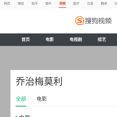
网页
微信
知乎
图片
视频
医疗
汉语
翻译
首页
电影
电视剧
综艺
乔治梅莫利
全部
电影