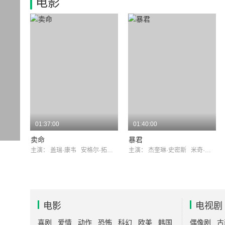
电影
01:37:00
01:40:00
卖命
暴君
主演：
盖瑞·康韦
安格尔·拓普金斯
主演：
杰奎琳·史密斯
米奇·瑞恩
电影
电视剧
喜剧
爱情
动作
恐怖
科幻
欧美
韩国
偶像剧
古