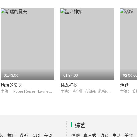
01:43:00
01:34:00
02:00:0
哈瑞的夏天
猛龙神探
活跃
主演：
RobertReiser
LaurieWalters
主演：
查尔斯·布朗森
约翰·豪斯曼
主演：
伯
综艺
装
抗日
谍战
泰剧
美剧
情感
真人秀
访谈
生活
美食