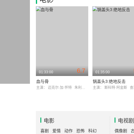
6.7
01:33:00
01:35:00
血与骨
锅盖头3:绝地反击
主演：
迈克尔·加·怀特
朱利安·山德斯
主演：
斯科特·阿金斯
查理
电影
电视剧
喜剧
爱情
动作
恐怖
科幻
偶像剧