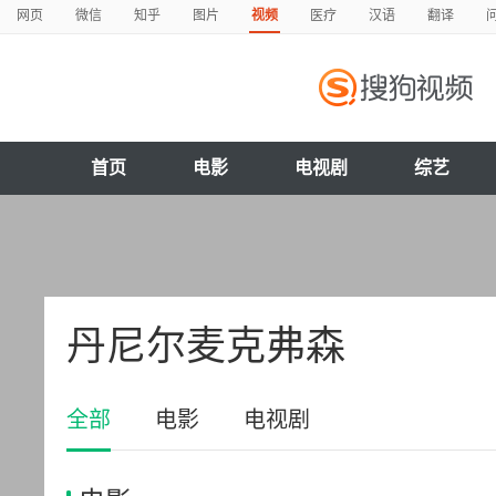
网页
微信
知乎
图片
视频
医疗
汉语
翻译
首页
电影
电视剧
综艺
丹尼尔麦克弗森
全部
电影
电视剧