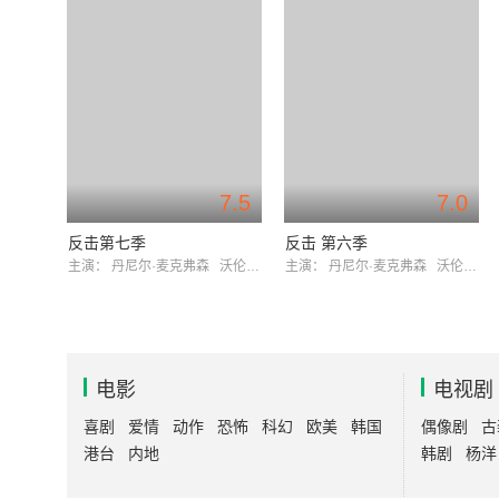
7.5
7.0
反击第七季
反击 第六季
主演：
丹尼尔·麦克弗森
沃伦·布朗
主演：
丹尼尔·麦克弗森
沃伦·布朗
电影
电视剧
喜剧
爱情
动作
恐怖
科幻
欧美
韩国
偶像剧
古
港台
内地
韩剧
杨洋