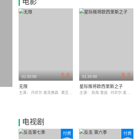
电影
5.6
5.3
01:50:00
01:35:00
无限
星际叛将欧西里斯之子
主演：
丹尼尔·麦克弗森
黄芝琪
主演：
凯南·鲁兹
丹尼尔·麦克弗森
电视剧
付费
付费