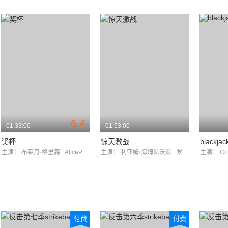
6.4
01:33:00
01:53:00
奖杯
惊天激战
blackja
主演：
布莱丹·格里森
AliceParkinson
主演：
利亚姆·海姆斯沃斯
罗素·克劳
主演：
Co
付费
付费