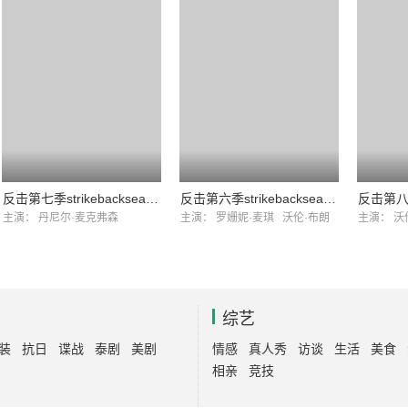
反击第七季strikebackseason第七季
反击第六季strikebackseason第六季
反击第
主演：
丹尼尔·麦克弗森
主演：
罗姗妮·麦琪
沃伦·布朗
主演：
沃
综艺
装
抗日
谍战
泰剧
美剧
情感
真人秀
访谈
生活
美食
相亲
竞技