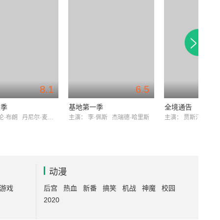
8.1
6.5
八季
基地第一季
全境通告
伦·布朗
丹尼尔·麦克弗森
主演：
李·佩斯
杰瑞德·哈里斯
主演：
贾斯汀·柯克
动漫
游戏
后宫
热血
新番
搞笑
机战
神魔
校园
2020