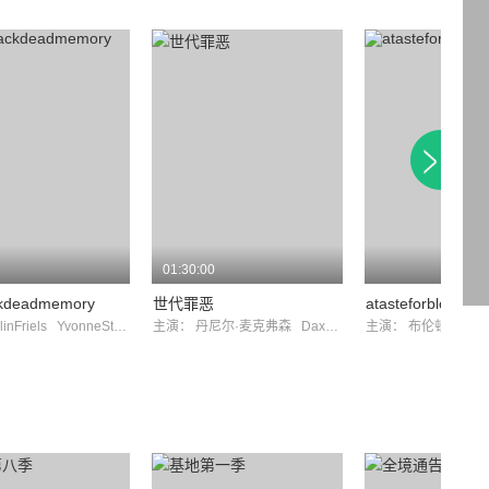
01:30:00
ckdeadmemory
世代罪恶
atasteforblood
linFriels
YvonneStrahovski
主演：
丹尼尔·麦克弗森
DaxSpanogle
主演：
布伦顿·思韦