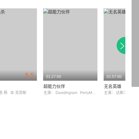
5.5
01:27:00
01:57:00
杀
超能力伙伴
无名英雄
恩·杨
本·克劳斯
主演：
DavidIngram
PerryMucci
主演：
达斯汀·霍夫