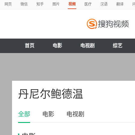
网页
微信
知乎
图片
视频
医疗
汉语
翻译
首页
电影
电视剧
综艺
丹尼尔鲍德温
全部
电影
电视剧