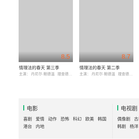
8.5
8.7
情理法的春天 第三季
情理法的春天 第二季
主演：
丹尼尔·鲍德温
理查德·贝尔泽
主演：
丹尼尔·鲍德温
理查德·贝尔泽
电影
电视剧
喜剧
爱情
动作
恐怖
科幻
欧美
韩国
偶像剧
古
港台
内地
韩剧
杨洋