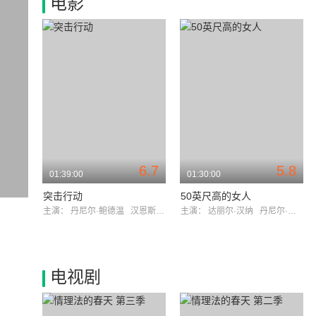
电影
6.7
5.8
01:39:00
01:30:00
突击行动
50英尺高的女人
主演：
丹尼尔·鲍德温
汉恩斯·詹尼可
主演：
达丽尔·汉纳
丹尼尔·鲍德温
电视剧