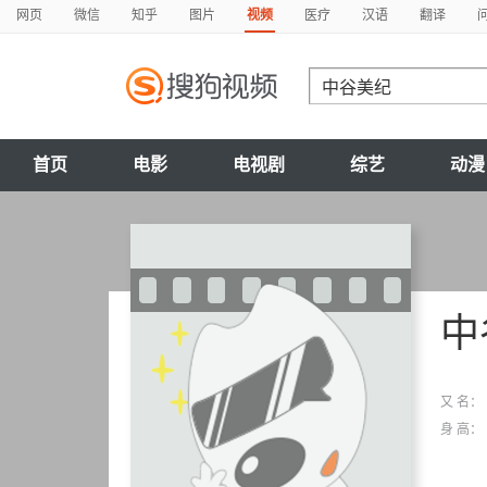
网页
微信
知乎
图片
视频
医疗
汉语
翻译
首页
电影
电视剧
综艺
动漫
中
又 名：
身 高：