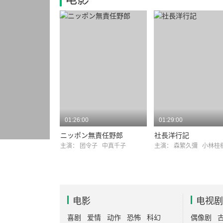
01:26:00
01:29:00
ニッポン無責任野郎
社長洋行記
主演：
团令子
中真千子
主演：
森繁久彌
小林桂
电影
电视剧
喜剧
爱情
动作
恐怖
科幻
偶像剧