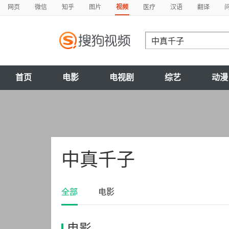
网页
微信
知乎
图片
视频
医疗
汉语
翻译
首页
电影
电视剧
综艺
动漫
中真千子
全部
电影
电影