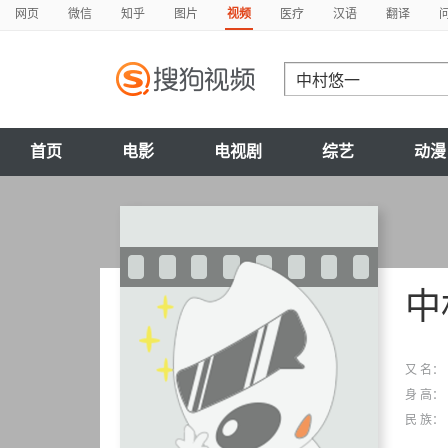
网页
微信
知乎
图片
视频
医疗
汉语
翻译
首页
电影
电视剧
综艺
动漫
中
又 名：
身 高：
民 族：