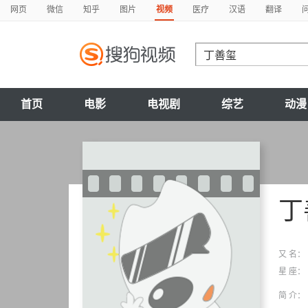
网页
微信
知乎
图片
视频
医疗
汉语
翻译
首页
电影
电视剧
综艺
动漫
丁
又 名：
星 座：
简 介：