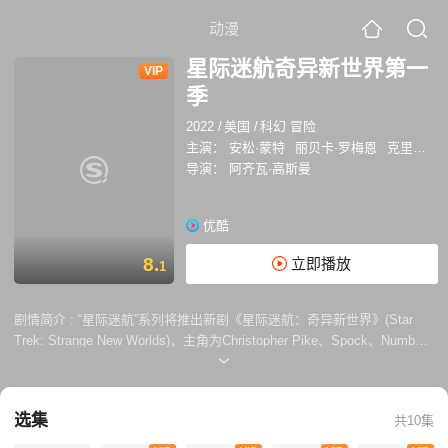
动漫
星际迷航奇异新世界第一
VIP
季
2022
/
美国
/
科幻 冒险
主演：
安松·蒙特
丽贝卡·罗梅恩
克里斯蒂娜·钟
导演：
阿齐瓦·高斯曼
优酷
8.
立即播放
1
剧情简介 :
“星际迷航”系列将推出新剧《星际迷航：奇异新世界》(Star
Trek: Strange New Worlds)，主角为Christopher Pike、Spock、Number
One，这三人组的“发现号”衍生剧真的来了。 本剧由《发现号》已登场的
安松·蒙特、伊森·派克、丽贝卡·罗梅恩主演，聚焦Pike舰长掌管企业号之
前，三人组探索星系中那些新世界的故事。依旧由艾里克斯·库兹曼把控，
选集
共10集
阿齐瓦·高斯曼担任首集编剧，开播日期尚未确定。