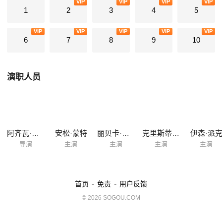
VIP
VIP
VIP
VIP
1
2
3
4
5
VIP
VIP
VIP
VIP
VIP
6
7
8
9
10
演职人员
阿齐瓦·高斯曼
安松·蒙特
丽贝卡·罗梅恩
克里斯蒂娜·钟
伊森·派
导演
主演
主演
主演
主演
-
-
首页
免责
用户反馈
© 2026 SOGOU.COM