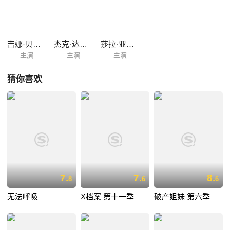
被Jane三言两语引诱到洗手间亲热；Patrick想把和Susan的关系再进一
步，却被告知根本不存在什么“关系”；Susan在洗手间碰到匆忙出来买
Durex的Steve，向他表示好感，两人订下约会以后Steve钻进隔间继
续……本剧的主线包括Steve和Susan之间逐渐正式起来的关系，Jeff寻找
吉娜·贝尔曼
杰克·达文波特
莎拉·亚历山大
艳遇过程中的种种意外以及后来和上司发展出来的一段关系，Patrick和
主演
主演
主演
Sally之间若有若无到若即若离再到情深难舍的感情发展，还有Jane在事
业和异性关系中的各种奇事，等等。
猜你喜欢
7.
7.
8.
8
6
6
无法呼吸
X档案 第十一季
破产姐妹 第六季