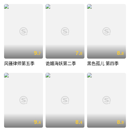
9.
7.
8.
7
0
8
风骚律师第五季
诡媚海妖第二季
黑色孤儿 第四季
9.
8.
8.
4
4
9