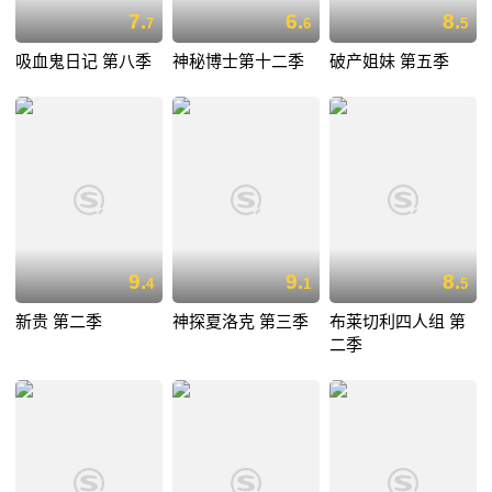
7.
6.
8.
7
6
5
吸血鬼日记 第八季
神秘博士第十二季
破产姐妹 第五季
9.
9.
8.
4
1
5
新贵 第二季
神探夏洛克 第三季
布莱切利四人组 第
二季