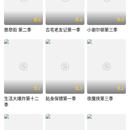
8.
8.
9.
0
6
4
慈悲街 第二季
古宅老友记第一季
小谢尔顿第三季
9.
8.
9.
7
5
2
生活大爆炸第十二
贴身保镖第一季
夜魔侠第三季
季