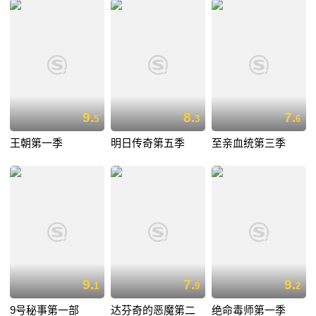
9.
8.
7.
5
3
6
王朝第一季
明日传奇第五季
至亲血统第三季
9.
7.
9.
1
9
2
9号秘事第一部
达芬奇的恶魔第二
绝命毒师第一季