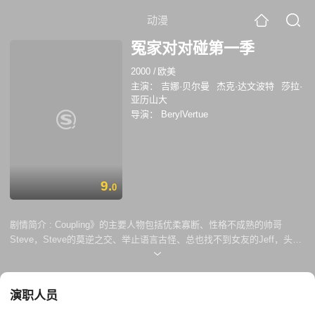
动漫
冤家对对碰第一季
2000
/
欧美
主演：
吉娜·贝尔曼
杰克·达文波特
莎拉·
亚历山大
导演：
BerylVertue
9.
0
剧情简介 :
Coupling》的主要人物包括优柔寡断、性格不成熟的帅哥
Steve，Steve的莫逆之交、举止语言古怪、总也找不到女友的Jeff，头脑
简单、外表性感的“donkey”Patrick三位对Porn、特别是lesbianporn非常热
中的男士，以及Steve的前女友、神神叨叨、擅用性感作武器的Jane，
Steve的继任女友、Jeff的同事、曾经非常“不羁”（包括和Jeff还有
演职人员
Patrick）过的Susan，Susan的莫逆、对衰老和肥胖极度敏感的美容师
Sally三位女士。在第一集中，Steve决定“再次”和女友Jane分手，结果却