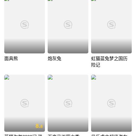
面具熊
炮灰兔
虹猫蓝兔梦之国历
险记
8.
8