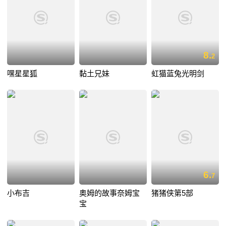
8.
2
嘿星星狐
黏土兄妹
虹猫蓝兔光明剑
6.
7
小布吉
奥姆的故事奈姆宝
猪猪侠第5部
宝