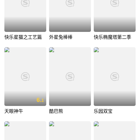
快乐星猫之工艺篇
外星兔棒棒
快乐椭魔塔第二季
6.
1
天眼神牛
酷巴熊
乐园双宝