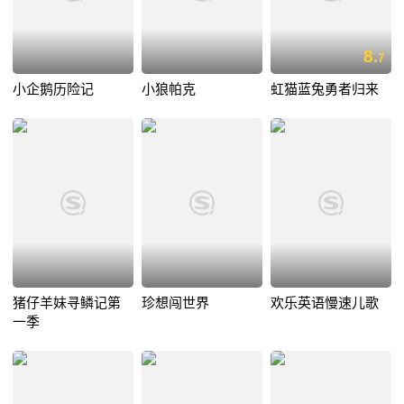
8.
7
小企鹅历险记
小狼帕克
虹猫蓝兔勇者归来
猪仔羊妹寻鳞记第
珍想闯世界
欢乐英语慢速儿歌
一季