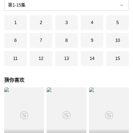
雷、电四大神兽的内丹，进而得到麒麟,好让马三娘东山再起,称霸武林。
灾难开始步步紧逼，麒麟危在旦夕。虹猫、蓝兔双剑出鞘，雷霆出击。刀
光剑影里，正义与邪恶开始激烈交锋……
1
2
3
4
5
6
7
8
9
10
11
12
13
14
15
猜你喜欢