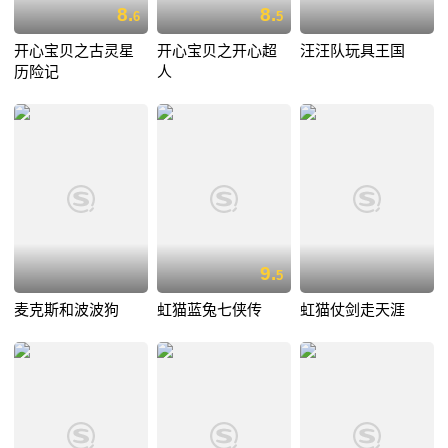
8.
8.
6
5
开心宝贝之古灵星
开心宝贝之开心超
汪汪队玩具王国
历险记
人
9.
5
麦克斯和波波狗
虹猫蓝兔七侠传
虹猫仗剑走天涯