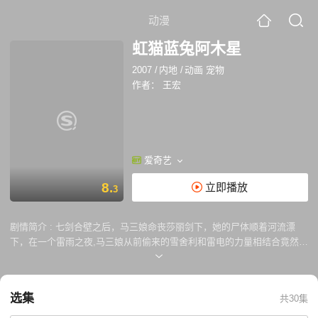
动漫
虹猫蓝兔阿木星
2007
/
内地
/
动画 宠物
作者：
王宏
爱奇艺
8.
立即播放
3
剧情简介 :
七剑合壁之后，马三娘命丧莎丽剑下，她的尸体顺着河流漂
下，在一个雷雨之夜,马三娘从前偷来的雪舍利和雷电的力量相结合竟然让
她复 活了。万念俱灰的马三娘想起了十二年前被她抛弃的儿子，于是来到
雪岛寻子。岁月悠悠，马三娘的儿子阿木已经长成了一位风度翩翩的英俊
少年。阿木本性善良，可他身上却有一股邪恶的力量，一旦他动了怒气，
选集
共30集
额头上的第三只眼就会睁开，并发出强大的能量。马三娘得知阿木的第三
只眼是天底下最邪恶的力量，于是企图诱使阿木用第三只眼夺取风、雨、