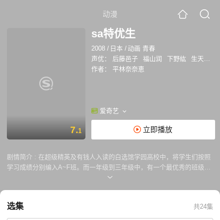
动漫
sa特优生
2008
/
日本
/
动画 青春
声优：
后藤邑子
福山润
下野紘
生天目仁美
作者：
平林奈奈恵
爱奇艺
7.
立即播放
1
剧情简介 :
在超级精英及有钱人入读的白选馆学园高校中，将学生们按照
学习成绩分别编入A~F班。而一年级到三年级中，有一个最优秀的班级
——specialA班，通称“S·A”的精英中的精英的班级。而S·A班仅仅只有七
名学生，他们也是学园中众人的憧憬。该班级受到特别的优待，在被称为
校园内的乐园的别馆过着优雅的日子。因此也受到个别人嫉妒的目光。主
选集
共24集
人公华园光在六岁玩儿童摔跤时，输给了男主人公泷岛彗。这个屈辱使她
燃起熊熊斗志，立下了一定要打倒泷岛彗的决心。自己的父亲只是一位普