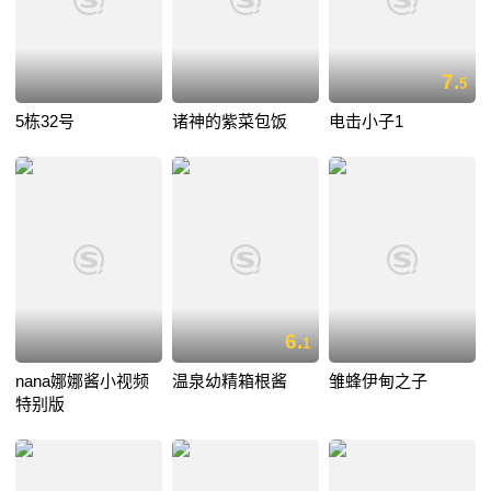
7.
5
5栋32号
诸神的紫菜包饭
电击小子1
6.
1
nana娜娜酱小视频
温泉幼精箱根酱
雏蜂伊甸之子
特别版