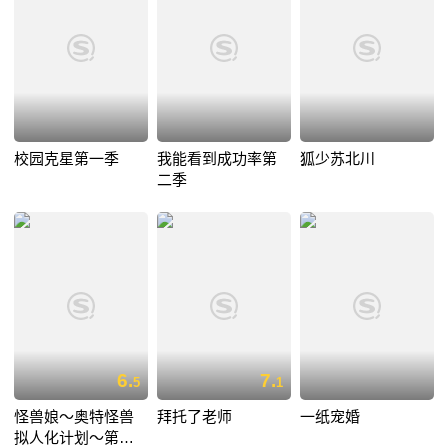
校园克星第一季
我能看到成功率第
狐少苏北川
二季
6.
7.
5
1
怪兽娘～奥特怪兽
拜托了老师
一纸宠婚
拟人化计划～第一