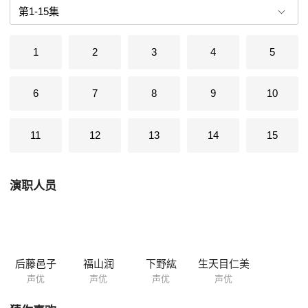
通的木工，但却为了一直死追泷岛不放，而让父亲花了大钱入读这所精英
学校。视彗为对手，向他几度发起了挑战。但是，无论在头脑、体力还是
什么其它的方面，光都没有胜过彗一次，而成为了年级中的万年第二。在
1
2
3
4
5
超强男主角和迟钝女主角对战的同时，“S.A”的7名成员之间的搞笑故事也
接连不断……这个故事描绘了以“打倒泷岛！”为目标而努力的光，混着汗
水、泪水和爱的极乐杰出学校生活。
6
7
8
9
10
11
12
13
14
15
演职人员
后藤邑子
福山润
下野紘
生天目仁美
声优
声优
声优
声优