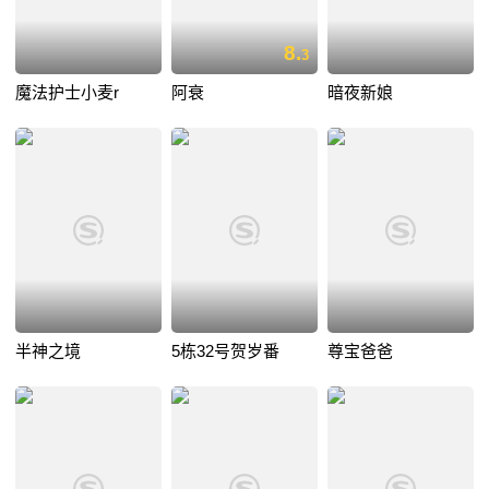
8.
3
魔法护士小麦r
阿衰
暗夜新娘
半神之境
5栋32号贺岁番
尊宝爸爸