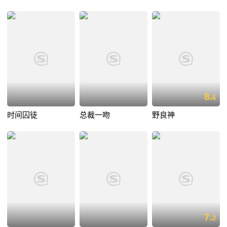
季
8.
6
时间囚徒
总裁一吻
野良神
7.
2