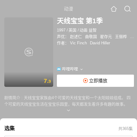
动漫
天线宝宝 第1季
1997
/
英国
/
动画 益智
声优：
赵述仁
曲敬国
翟存元
王俪桦
唐
作者：
Vic Finch
David Hiller
哔哩哔哩
7.
立即播放
9
剧情简介 :
天线宝宝家族由4个可爱的天线宝宝和一个太阳娃娃组成。 四
个可爱的天线宝宝生活在宝宝乐园里，每天都发生着许多有趣的故事。
选集
共365集