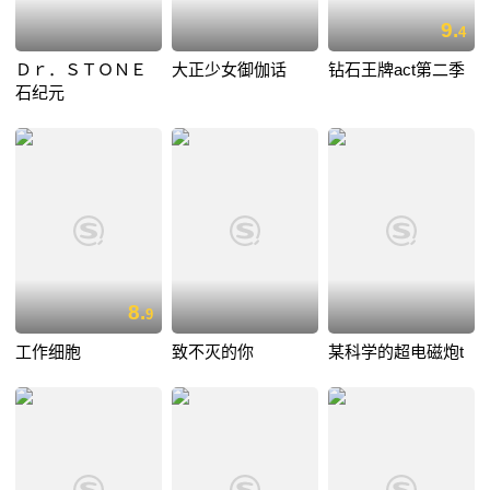
9.
4
Ｄｒ．ＳＴＯＮＥ
大正少女御伽话
钻石王牌act第二季
石纪元
8.
9
工作细胞
致不灭的你
某科学的超电磁炮t