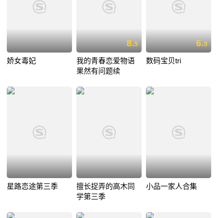
8.
6.
9
9
娇女毒妃
我的青春恋爱物语
数码宝贝tri
果然有问题续
星路恋途第三季
擅长捉弄的高木同
小品一家人合集
学第三季