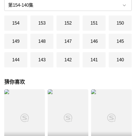
154
153
152
151
150
149
148
147
146
145
144
143
142
141
140
猜你喜欢