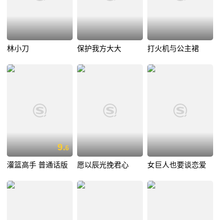
林小刀
保护我方大大
打火机与公主裙
9.
6
灌篮高手 普通话版
愿以辰光挽君心
女巨人也要谈恋爱