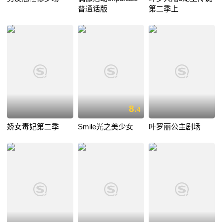
普通话版
第二季上
8.
4
娇女毒妃第二季
Smile光之美少女
叶罗丽公主剧场