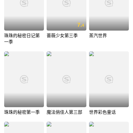
7.
4
珠珠的秘密日记第
蔷薇少女第三季
蒸汽世界
一季
珠珠的秘密第一季
魔法俏佳人第三部
世界彩色童话