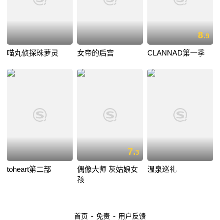
8.
9
喵丸侦探珠萝灵
女帝的后宫
CLANNAD第一季
7.
3
toheart第二部
偶像大师 灰姑娘女
温泉巡礼
孩
-
-
首页
免责
用户反馈