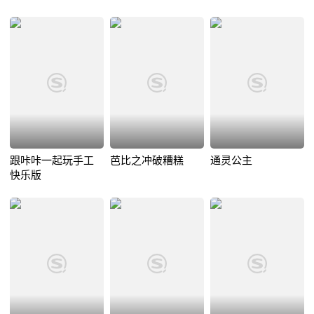
跟咔咔一起玩手工
芭比之冲破糟糕
通灵公主
快乐版