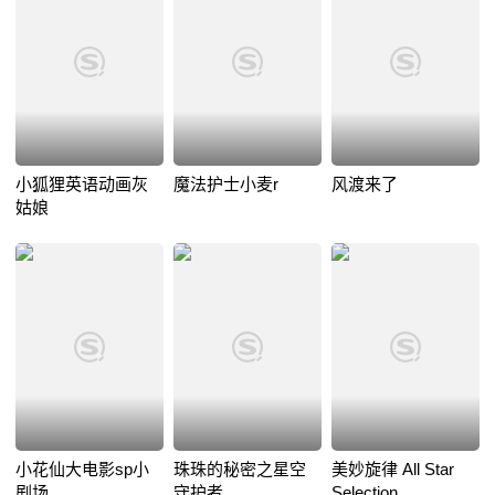
小狐狸英语动画灰
魔法护士小麦r
风渡来了
姑娘
小花仙大电影sp小
珠珠的秘密之星空
美妙旋律 All Star
剧场
守护者
Selection