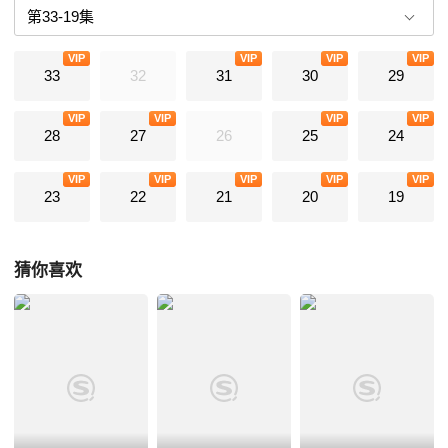
VIP
VIP
VIP
VIP
33
32
31
30
29
VIP
VIP
VIP
VIP
28
27
26
25
24
VIP
VIP
VIP
VIP
VIP
23
22
21
20
19
猜你喜欢