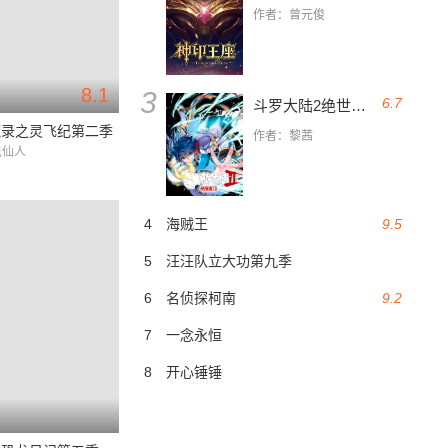
作者：曾元俊
8.1
3
6.7
斗罗大陆2绝世唐门
魔录之灵飞纪第二季
作者：黎茜
龟仙人
4
海贼王
9.5
5
汪汪队立大功第九季
6
名侦探柯南
9.2
7
一念永恒
8
开心锤锤