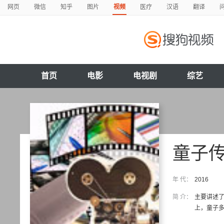
网页
微信
知乎
图片
视频
医疗
汉语
翻译
首页
电影
电视剧
综艺
童子
年 代：
2016
简 介：
主要讲述
上，童子多