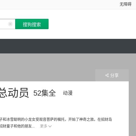
无障碍
分享
总动员
52集全
动漫
子和冰雪聪明的小龙女受观音菩萨的嘱托，开始了神奇之旅。在招财岛
财童子和他的朋友...
更多