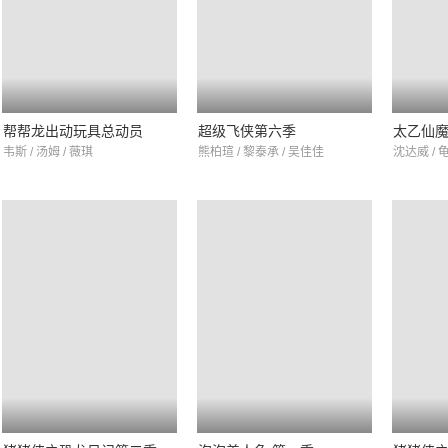
帮帮龙出动玩具总动员
超级飞侠第六季
太乙仙
韦斯 / 汤姆 / 薇琪
熊柏瑄 / 黎泰承 / 吴佳佳
沈达威 / 