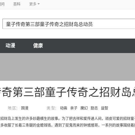
问问
百科
更多
动漫
健康
传奇第三部童子传奇之招财岛
地 区：
国漫
类 型：
动画
亲子
魔幻
励志
益智
了招财岛上发生的许多妙趣横生的故事。为了把吉祥和爱传递人间，顽皮可爱的招财童
多收服了长着三条腿的金蟾钱钱，遇到了捉鬼而来的钟馗馗哥，一系列的故事围绕着招