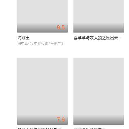
9.5
海贼王
喜羊羊与灰太狼之筐出未来片
田中真弓 / 中井和哉 / 平田广明
7.9