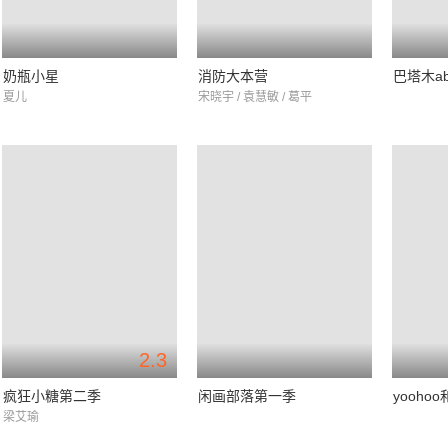
奶瓶小星
消防大本营
巴塔木a
夏儿
宋晓宇 / 袁慧敏 / 葛平
2.3
疯狂小糖第二季
闲画部落第一季
yooh
梁艾瑜