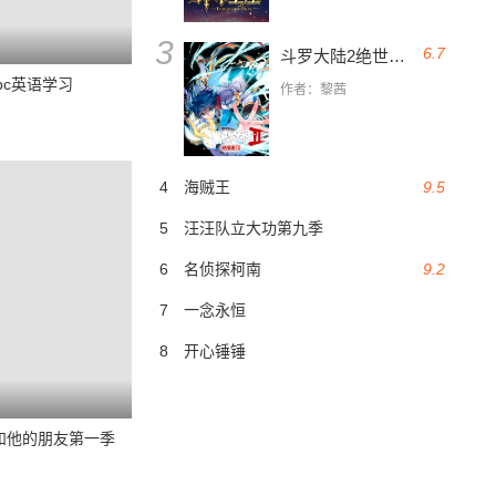
3
6.7
斗罗大陆2绝世唐门
bc英语学习
作者：黎茜
4
海贼王
9.5
5
汪汪队立大功第九季
6
名侦探柯南
9.2
7
一念永恒
8
开心锤锤
oo和他的朋友第一季