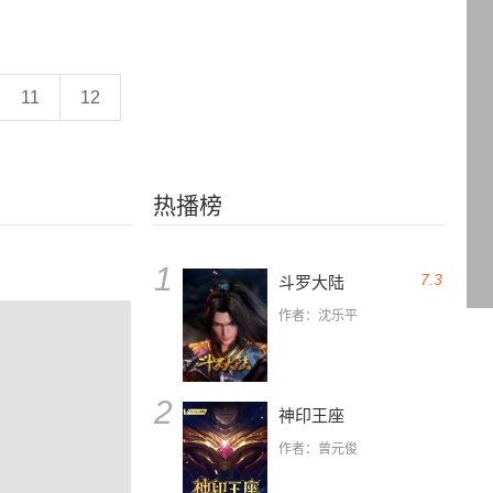
11
12
热播榜
1
7.3
斗罗大陆
作者：沈乐平
2
神印王座
作者：曾元俊