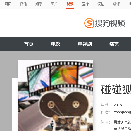
网页
微信
知乎
图片
视频
医疗
汉语
翻译
首页
电影
电视剧
综艺
碰碰
年 代：
2016
作 者：
Yoonjeong
简 介：
勇敢帅气的
童话故事&#