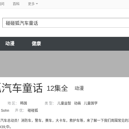
问问
百科
更多
动漫
健康
狐汽车童话
12集全
动漫
地 区：
韩国
类 型：
儿童益智
动画
儿童国学
 Sohn
声 优：
碰碰狐
汽车总动员！消防车，警车，赛车，大卡车，救护车等，来了解一下我们周围常见的汽车
39;中。