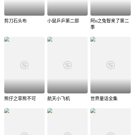
剪刀石头布
小鼠乒乒第二部
阿u之兔智来了第二
季
熊仔之菲熊不可
航天小飞机
世界童话全集