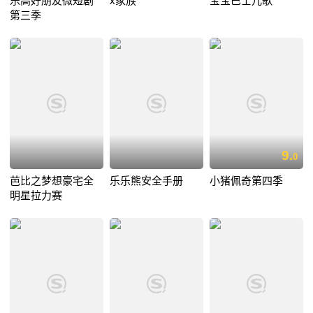
乐高好朋友微短剧
x家族
宝宝巴士儿歌
第三季
9.
0
芭比之梦想豪宅全
乐乐熊安全手册
小猪佩奇第四季
明星拉力赛