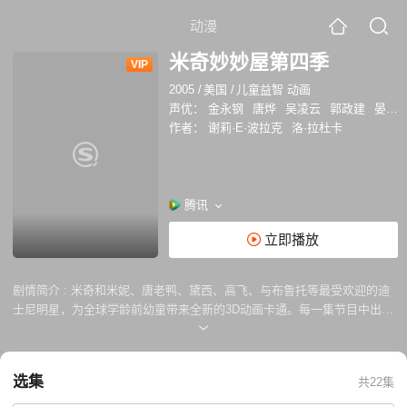
动漫
米奇妙妙屋第四季
VIP
2005
/
美国
/
儿童益智 动画
声优：
金永钢
唐烨
吴凌云
郭政建
晏积瑄
作者：
谢莉·E·波拉克
洛·拉杜卡
腾讯
立即播放
剧情简介 :
米奇和米妮、唐老鸭、黛西、高飞、与布鲁托等最受欢迎的迪
士尼明星，为全球学龄前幼童带来全新的3D动画卡通。每一集节目中出现
的问题都是小朋友生活中经常遭遇的情境，米奇和好朋友们将以生动的对
白与表情，邀请小朋友协助他们一起完成任务。
选集
共22集