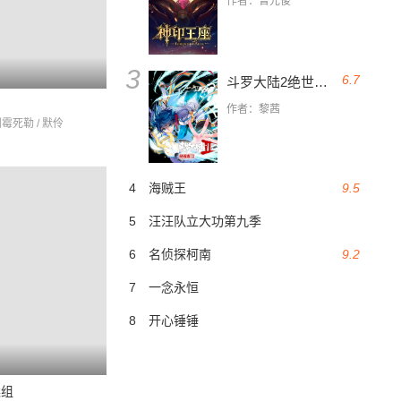
作者：曾元俊
3
6.7
斗罗大陆2绝世唐门
园
作者：黎茜
倒霉死勒 / 默伶
4
海贼王
9.5
5
汪汪队立大功第九季
6
名侦探柯南
9.2
7
一念永恒
8
开心锤锤
案组