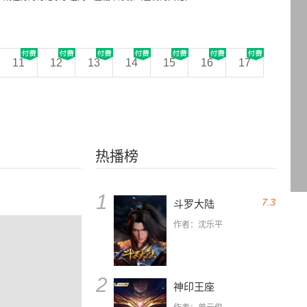
11
12
13
14
15
16
17
热播榜
1
7.3
斗罗大陆
作者：沈乐平
2
神印王座