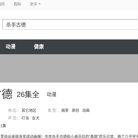
问问
百科
更多
动漫
健康
古德
26集全
动漫
地 区：
其它地区
类 型：
搞笑
原创
动画
声 优：
叮当
反犬
1集
里逃出来摇身变成动画辣！中年杀手古德和小弟苏拉的“基腐”欢乐日常，两个几乎完