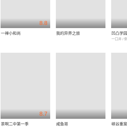
8.8
一禅小和尚
我的异界之旅
凹凸学
一口井 / 
8.7
茶啊二中第一季
咸鱼哥
峡谷重