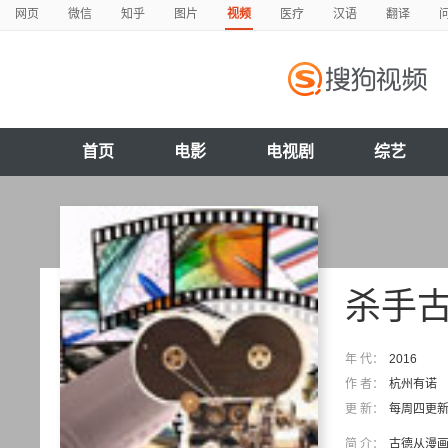
网页
微信
知乎
图片
视频
医疗
汉语
翻译
首页
电影
电视剧
综艺
杀手
年 代：
2016
作 者：
杭州有诺
更 新：
每周四更新
简 介：
古德从漫画