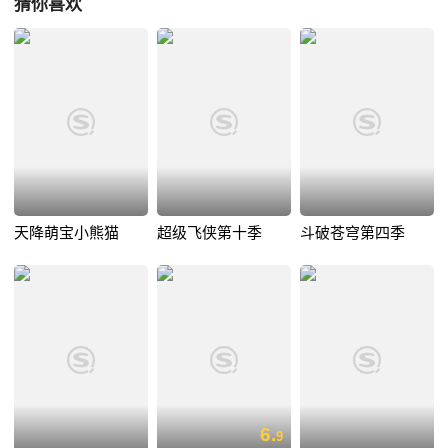
猜你喜欢
天降萌宝小熊猫
超级飞侠第十季
斗破苍穹第四季
6.
9