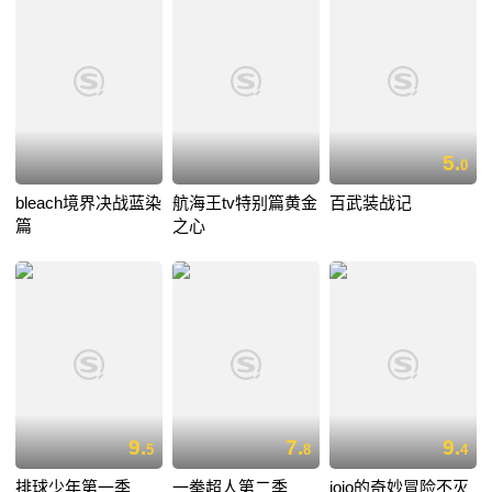
5.
0
bleach境界决战蓝染
航海王tv特别篇黄金
百武装战记
篇
之心
9.
7.
9.
5
8
4
排球少年第一季
一拳超人第二季
jojo的奇妙冒险不灭