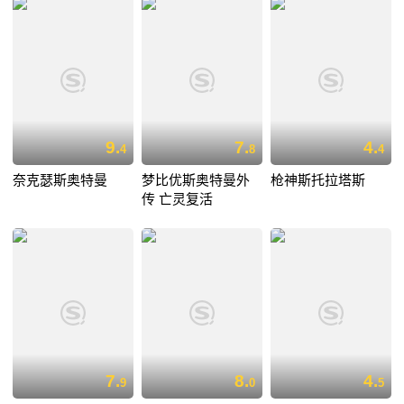
9.
7.
4.
4
8
4
奈克瑟斯奥特曼
梦比优斯奥特曼外
枪神斯托拉塔斯
传 亡灵复活
7.
8.
4.
9
0
5