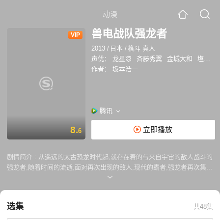
动漫
兽电战队强龙者
VIP
2013
/
日本
/
格斗 真人
声优：
龙星凉
斉藤秀翼
金城大和
塩野瑛久
作者：
坂本浩一
腾讯
8.
立即播放
6
剧情简介 :
从遥远的太古恐龙时代起,就存在着的与来自宇宙的敌人战斗的
强龙者,随着时间的流逝,面对再次出现的敌人,现代的霸者,强龙者再次集
结,通过插入寄宿着恐龙的灵魂的"兽电池",而召唤出传说中的"兽电龙",并
与其一同为拯救降临地球的最大危机而战!
选集
共48集