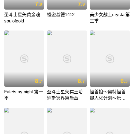
7.
7.
0
9
圣斗士星矢黄金魂
怪盗基德1412
美少女战士crystal第
soulofgold
三季
8.
8.
6.
7
7
5
Fate/stay night 第一
圣斗士星矢冥王哈
怪兽娘～奥特怪兽
季
迪斯冥界篇后章
拟人化计划～第一
季