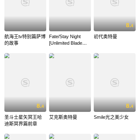
8.
4
航海王tv特别篇萨博
Fate/Stay Night
初代奥特曼
的故事
[Unlimited Blade
Works]
8.
8.
4
4
圣斗士星矢冥王哈
艾克斯奥特曼
Smile光之美少女
迪斯冥界篇前章