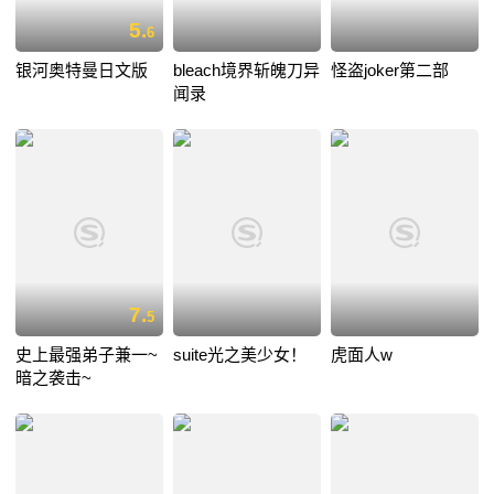
5.
6
银河奥特曼日文版
bleach境界斩魄刀异
怪盗joker第二部
闻录
7.
5
史上最强弟子兼一~
suite光之美少女！
虎面人w
暗之袭击~