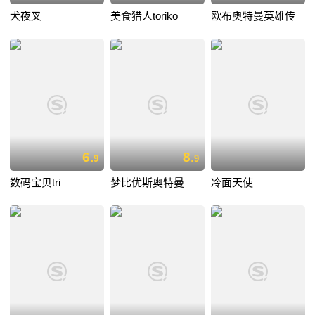
犬夜叉
美食猎人toriko
欧布奥特曼英雄传
6.
8.
9
9
数码宝贝tri
梦比优斯奥特曼
冷面天使