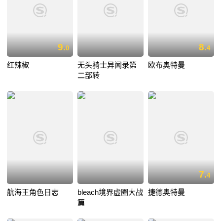
9.
8.
0
4
红辣椒
无头骑士异闻录第
欧布奥特曼
二部转
7.
4
航海王角色日志
bleach境界虚圈大战
捷德奥特曼
篇