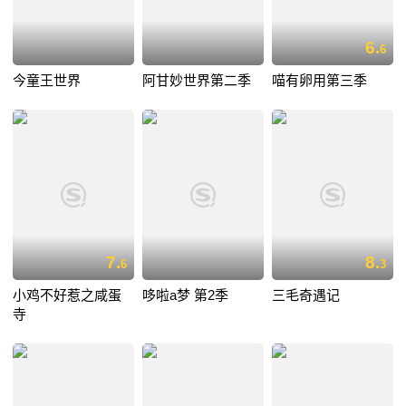
6.
6
今童王世界
阿甘妙世界第二季
喵有卵用第三季
7.
8.
6
3
小鸡不好惹之咸蛋
哆啦a梦 第2季
三毛奇遇记
寺