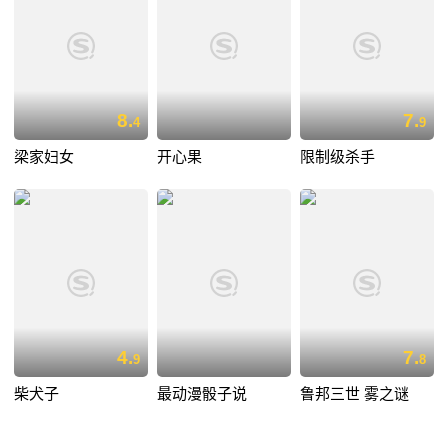
8.
7.
4
9
梁家妇女
开心果
限制级杀手
4.
7.
9
8
柴犬子
最动漫骰子说
鲁邦三世 雾之谜