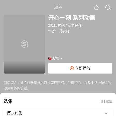
动漫
开心一刻 系列动画
2011
/
内地
/
搞笑 剧情
作者：
孙友树
搜狐
立即播放
剧情简介 :
该片以动画艺术形式再现网络、手机短信、以及生活中流传的
健康有趣的笑话。
选集
共120集