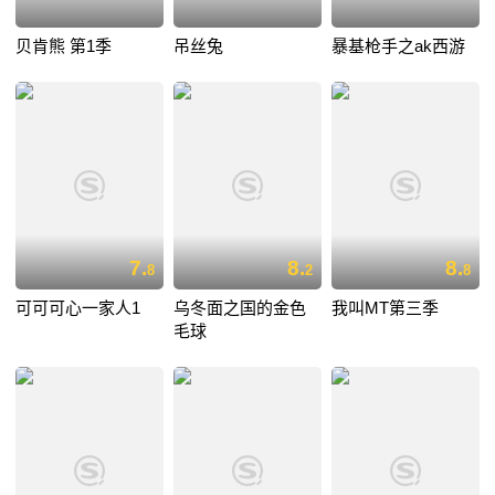
贝肯熊 第1季
吊丝兔
暴基枪手之ak西游
7.
8.
8.
8
2
8
可可可心一家人1
乌冬面之国的金色
我叫MT第三季
毛球