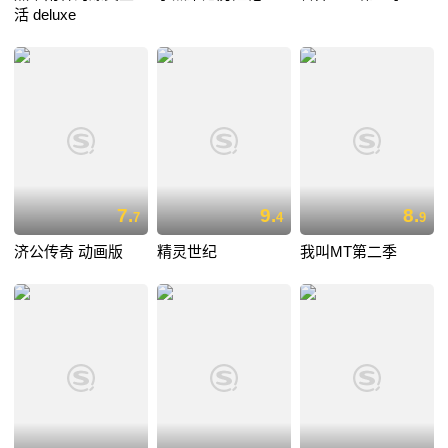
活 deluxe
7.
9.
8.
7
4
9
济公传奇 动画版
精灵世纪
我叫MT第二季