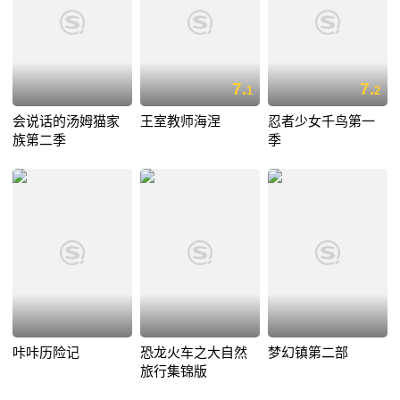
7.
7.
1
2
会说话的汤姆猫家
王室教师海涅
忍者少女千鸟第一
族第二季
季
咔咔历险记
恐龙火车之大自然
梦幻镇第二部
旅行集锦版