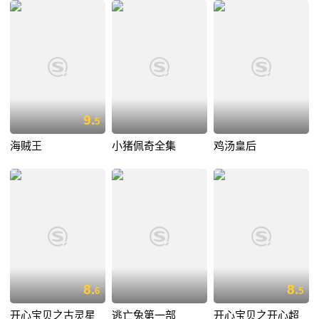
9.
5
海贼王
小猪佩奇全集
鸡汤皇后
8.
8.
6
5
开心宝贝之古灵星
逃亡兔第一部
开心宝贝之开心超