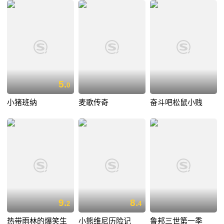
5.
0
小猪班纳
麦歌传奇
奋斗吧松鼠小贱
9.
8.
2
4
热带雨林的爆笑生
小熊维尼历险记
鲁邦三世第一季