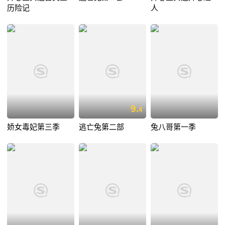
历险记
人
9.
4
娇女毒妃第三季
逃亡兔第二部
兔八哥第一季