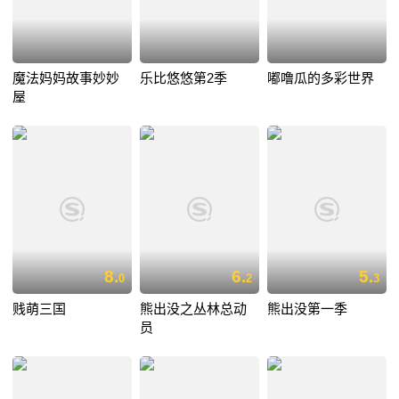
魔法妈妈故事妙妙
乐比悠悠第2季
嘟噜瓜的多彩世界
屋
8.
6.
5.
0
2
3
贱萌三国
熊出没之丛林总动
熊出没第一季
员