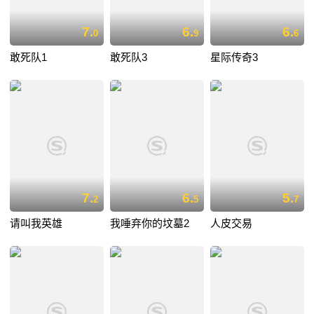
7.
6.
6.
0
9
6
敢死队1
敢死队3
星际传奇3
7.
6.
5.
2
5
7
请叫我英雄
我唾弃你的坟墓2
人皮交易