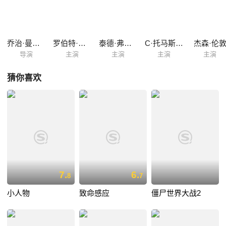
乔治·曼多陆
罗伯特·卡拉丁
泰德·弗格森
C·托马斯·豪威尔
杰森·伦
导演
主演
主演
主演
主演
猜你喜欢
7.
6.
8
7
小人物
致命感应
僵尸世界大战2