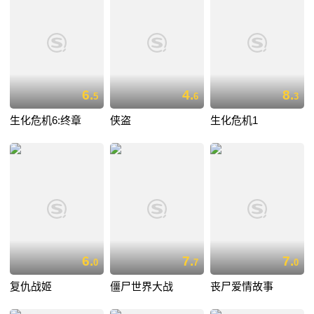
6.
4.
8.
5
6
3
生化危机6:终章
侠盗
生化危机1
6.
7.
7.
0
7
0
复仇战姬
僵尸世界大战
丧尸爱情故事