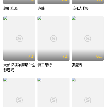
4
2
5
超能查派
遗骸
活死人黎明
7.
7.
6.
7
3
1
大侦探福尔摩斯2:诡
特工绍特
驱魔者
影游戏