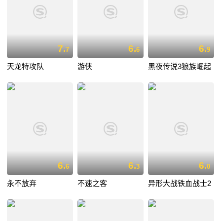
7.
6.
6.
7
6
9
天龙特攻队
游侠
黑夜传说3狼族崛起
6.
6.
6.
6
3
0
永不放弃
不速之客
异形大战铁血战士2