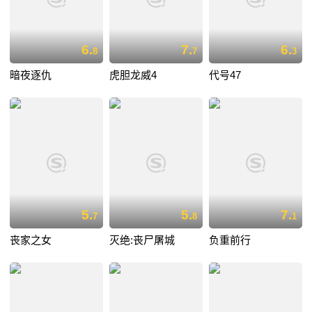
6.
7.
6.
8
7
3
暗夜逐仇
虎胆龙威4
代号47
5.
5.
7.
7
8
1
丧家之女
灭绝:丧尸屠城
负重前行