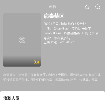
电影
病毒禁区
2010
/
美国
/
惊悚 动作
/
82分钟
主演：
ChuckBush
罗伯特·卡拉丁
SerahD'Laine
泰德·弗格森
C·托马斯·豪威
尔
杰瑞·莱吉奥
杰森·伦敦
DaveMajor
导演：
乔治·曼多陆
AlexanderMendeluk
贾德·尼尔森
洛奇林·
上映时间：
2010-04-01
莫罗
约翰尼·罗克
StanSpry
AaronPhillipStark
达塞尔·怀特·莫雷诺
艾
丽西娅·莉·威利斯
阿里尔·斯蒂芬斯
特瑞·
韦伯
乔治·曼多陆
Chuck Bush
Serah
3.
6
D'Laine
Dave Major
Alexander Mendeluk
剧情简介 :
恐怖分子在联邦大厦内制造了大爆炸，爆炸释放出的有毒气体
通过通风系统传播。而他们的目的是：揭露政府的秘密生物武器，那是一
种致命的病毒。它能立即攻击人的肾上腺系统，使吸入这种有毒气体的人
具有超越常人能力，但他们将不再是人因为这种气体让他们失去理智，成
为了杀人工具。 病毒在联邦大楼内散布开来，员工变得嗜血且具攻击性，
演职人员
一组未被病毒感染的员工必须连合起来，为了自己的生命而战斗。感染者
正急速威胁著整栋大楼，即将揭发其中的政治阴谋。