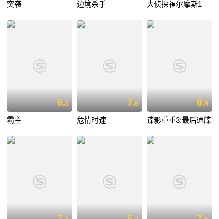
突袭
边境杀手
大侦探福尔摩斯1
6.
7.
8.
5
8
9
霸主
危情时速
谍影重重3:最后通牒
7.
5.
7.