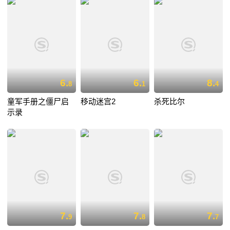
6.
6.
8.
8
1
4
童军手册之僵尸启
移动迷宫2
杀死比尔
示录
7.
7.
7.
9
8
7