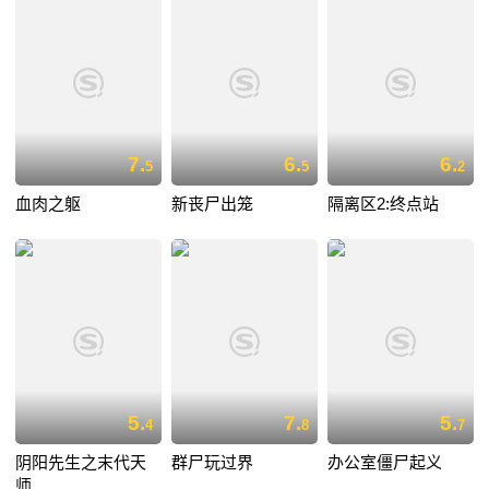
7.
6.
6.
5
5
2
血肉之躯
新丧尸出笼
隔离区2:终点站
5.
7.
5.
4
8
7
阴阳先生之末代天
群尸玩过界
办公室僵尸起义
师