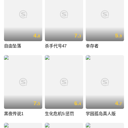
4.
7.
5.
8
3
9
自由坠落
杀手代号47
幸存者
7.
6.
4.
5
4
7
黑夜传说1
生化危机5:惩罚
学园孤岛真人版