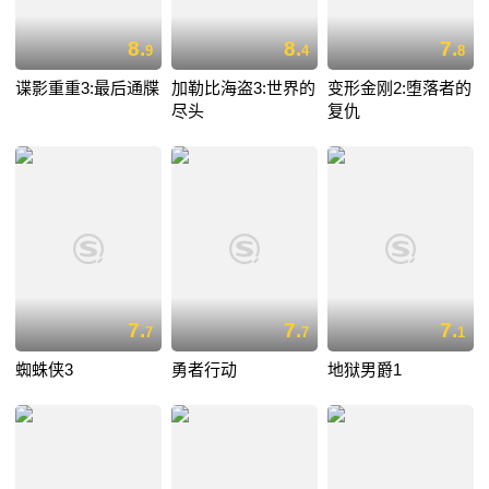
8.
8.
7.
9
4
8
谍影重重3:最后通牒
加勒比海盗3:世界的
变形金刚2:堕落者的
尽头
复仇
7.
7.
7.
7
7
1
蜘蛛侠3
勇者行动
地狱男爵1