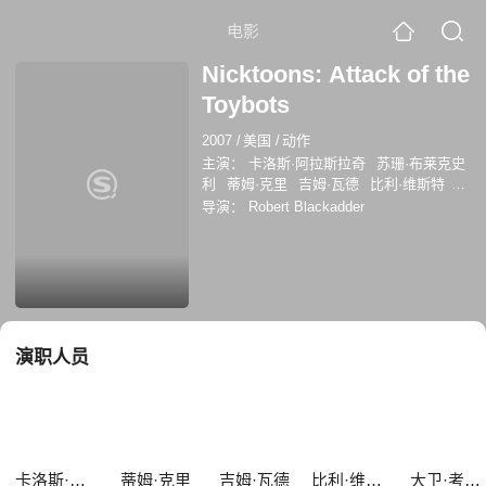
电影
Nicktoons: Attack of the
Toybots
2007
/
美国
/
动作
主演：
卡洛斯·阿拉斯拉奇
苏珊·布莱克史
利
蒂姆·克里
吉姆·瓦德
比利·维斯特
Rosearik Rikki Simons
诺兰·诺斯
大卫·
导演：
Robert Blackadder
考夫曼
汤姆·肯尼
珍妮丝·卡韦
演职人员
卡洛斯·阿拉斯拉奇
蒂姆·克里
吉姆·瓦德
比利·维斯特
大卫·考夫曼