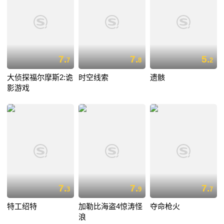
7.
7.
5.
7
8
2
大侦探福尔摩斯2:诡
时空线索
遗骸
影游戏
7.
7.
7.
3
9
7
特工绍特
加勒比海盗4惊涛怪
夺命枪火
浪