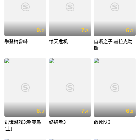
9.
7.
6.
2
3
1
攀登梅鲁峰
惊天危机
宙斯之子:赫拉克勒
斯
6.
7.
6.
3
4
9
饥饿游戏3:嘲笑鸟
终结者3
敢死队3
(上)