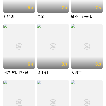
8.
7.
7.
4
8
5
对她说
黑金
触不可及美版
6.
8.
8.
4
3
3
阿尔法狼伴归途
绅士们
大逃亡