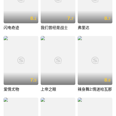
8.
7.
8.
1
7
7
闪电奇迹
我们曾经是战士
弗里达
7.
8.
5
0
爱情尤物
上帝之眼
辣身舞2:情迷哈瓦那