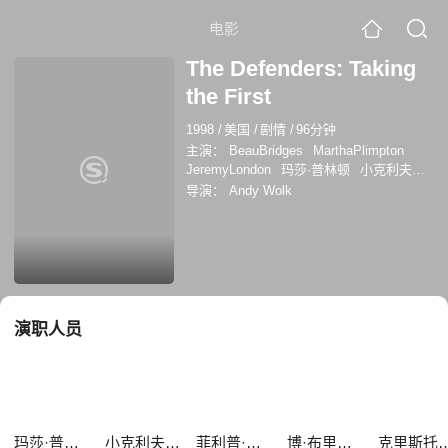
电影
The Defenders: Taking
the First
1998
/
美国
/
剧情
/
96分钟
主演：
BeauBridges
MarthaPlimpton
JeremyLondon
玛莎·普林顿
小克利夫顿·
克林斯
菲利普·卡斯诺夫
博·布里奇斯
导演：
Andy Wolk
Brad Goddard
克里斯托弗·雷德曼
Camilla Scott
约旦·布里奇斯
杰瑞米·伦
敦
克里斯·维金斯
演职人员
玛莎·普林顿
小克利夫顿·克林斯
菲利普·卡斯诺夫
博·布里奇斯
克里斯托弗·