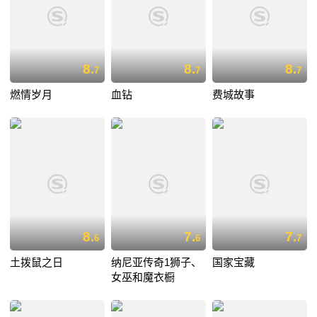
8.
8.
8.
7
7
7
燃情岁月
血钻
费城故事
8.
7.
7.
6
6
7
土拨鼠之日
纳尼亚传奇1狮子、
国家宝藏
女巫和魔衣橱