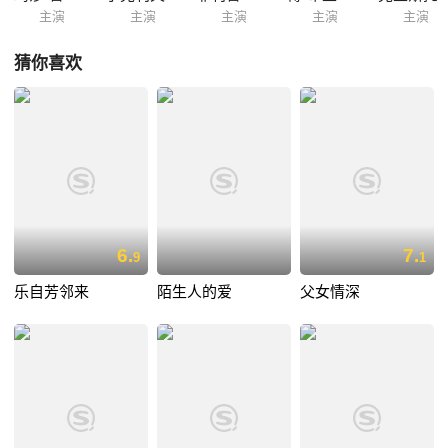
主演
主演
主演
主演
主演
猜你喜欢
6.
7.
9
1
乐自芳邻来
陌生人的爱
父女情深