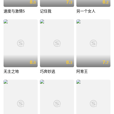
8.
7.
8.
5
3
2
速度与激情5
记住我
另一个女人
8.
8.
7.
5
3
7
无主之地
巧奔妙逃
阿育王