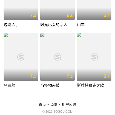
7.
6.
5.
8
8
2
边境杀手
时光尽头的恋人
山羊
7.
7.
5.
1
2
6
马歇尔
当怪物来敲门
斯维特拜克之歌
-
-
首页
免责
用户反馈
© 2026 SOGOU.COM