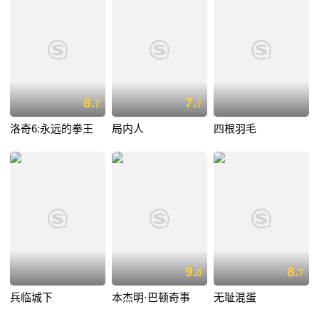
8.
7.
7
7
洛奇6:永远的拳王
局内人
四根羽毛
9.
8.
0
7
兵临城下
本杰明·巴顿奇事
无耻混蛋