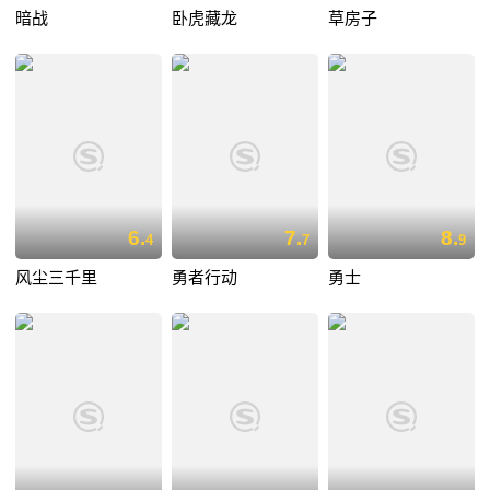
暗战
卧虎藏龙
草房子
6.
7.
8.
4
7
9
风尘三千里
勇者行动
勇士